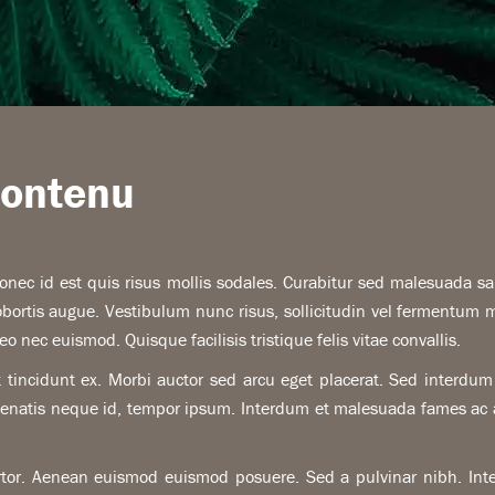
contenu
onec id est quis risus mollis sodales. Curabitur sed malesuada sa
lobortis augue. Vestibulum nunc risus, sollicitudin vel fermentum 
leo nec euismod. Quisque facilisis tristique felis vitae convallis.
 tincidunt ex. Morbi auctor sed arcu eget placerat. Sed interdum
enenatis neque id, tempor ipsum. Interdum et malesuada fames ac an
ortor. Aenean euismod euismod posuere. Sed a pulvinar nibh. Int