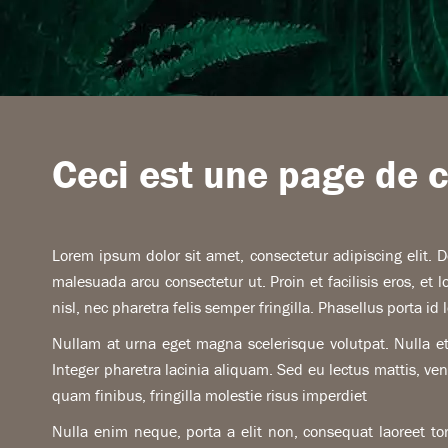
Ceci est une page de 
Lorem ipsum dolor sit amet, consectetur adipiscing elit. D
malesuada arcu consectetur ut. Proin et facilisis eros, et 
nisl, nec pharetra felis semper fringilla. Phasellus porta id 
Nullam at urna eget magna scelerisque volutpat. Nulla et
Integer pharetra lacinia aliquam. Sed eu lectus mattis, v
quam finibus, fringilla molestie risus imperdiet
Nulla enim neque, porta a elit non, consequat laoreet t