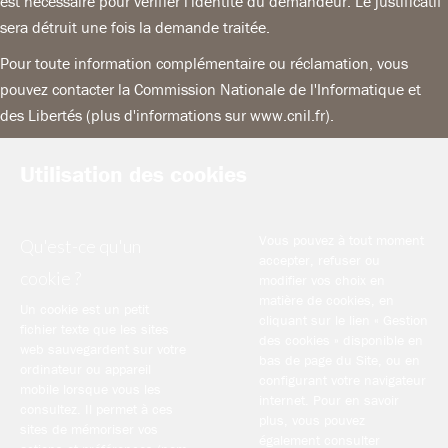
est nécessaire pour vérifier l'identité du demandeur. Le justificatif
sera détruit une fois la demande traitée.
Pour toute information complémentaire ou réclamation, vous
pouvez contacter la Commission Nationale de l'Informatique et
des Libertés (plus d'informations sur www.cnil.fr).
Utilisation des cookies
Vous pouvez à tout moment
Qu'est-ce qu'un
accepter, refuser ou
cookie ?
modifier vos choix en
matière de cookies, en
Un cookie est un petit
cliquant sur le lien « Gestion
fichier texte que les sites
des cookies » disponible en
web sauvegardent sur votre
bas de page du Site, ou en
ordinateur ou appareil
configurant votre navigateur
mobile lorsque vous les
internet. Pour en savoir
consultez. Il permet à ces
plus, vous pouvez
sites de mémoriser vos
également consulter