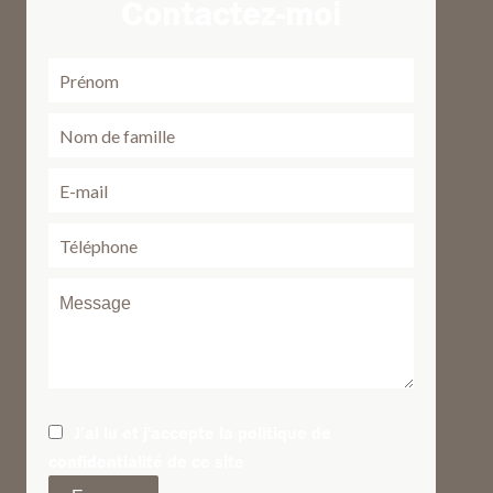
Contactez-moi
J’ai lu et j'accepte la
politique de
confidentialité
de ce site