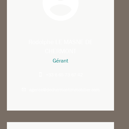
Rodolphe LE MASNE DE
CHERMONT
Gérant
+33 6 65 73 67 42
agence@dechermontimmobilier.com