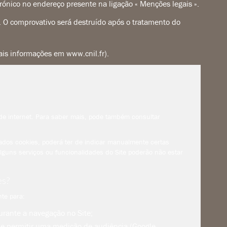
etrónico no endereço presente na ligação « Menções legais ».
. O comprovativo será destruído após o tratamento do
mais informações em
www.cnil.fr
).
de internet. Para saber mais, pode também consultar
ados cookies, poderá ter de indicar manualmente certas
alguns serviços ou funcionalidades do Site poderão não estar
es?
te para:
durante a navegação no Site;
 e permitir uma medição de audiência (Google