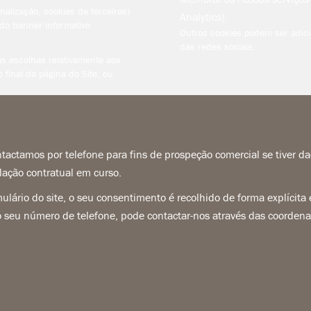
alização, cookies de terceiros)
Analytics).
do banner informativo
Outros cookies podem ser adici
das redes sociais.
s escolhas relativamente aos
 final da página do Site, ou
actamos por telefone para fins de prospeção comercial se tiver 
ação contratual em curso.
mulário do site, o seu consentimento é recolhido de forma explícit
do seu número de telefone, pode contactar-nos através das coorden