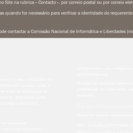
o Site na rubrica « Contacto », por correio postal ou por correio el
s quando for necessário para verificar a identidade do requerente
de contactar a Comissão Nacional de Informática e Liberdades (
configurando o seu navegador 
aboutcookies.org
.
guardam no seu computador ou
Se optar por bloquear determin
s memorizem as suas ações e
preferências em cada visita, e 
res e outros parâmetros de
acessíveis.
nha de reintroduzir estas
ma página para outra.
Porque utilizamos cooki
Utilizamos cookies nomeadamen
e são colocados
Gerir as suas preferências 
e com a regulamentação.
Melhorar os nossos serviços