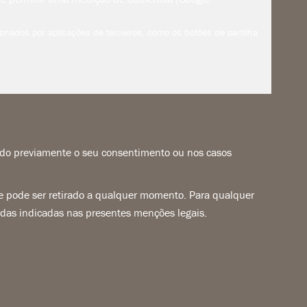
onados por aplicações de terceiros, como os botões de partilha
dado previamente o seu consentimento ou nos casos
a e pode ser retirado a qualquer momento. Para qualquer
adas indicadas nas presentes menções legais.