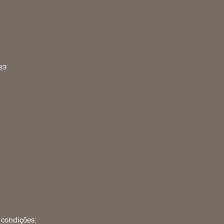
83
 condições: