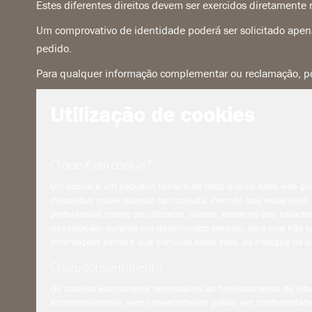
Estes diferentes direitos devem ser exercidos diretamente n
Um comprovativo de identidade poderá ser solicitado apena
pedido.
Para qualquer informação complementar ou reclamação, po
Utilização de cookies
O que é um cookie?
Um cookie é um pequeno ficheiro de texto que os sites web 
dispositivo móvel quando os consulta. Permite que estes site
preferências (nome de utilizador, idioma, tamanho dos caracte
visualização) durante um determinado período, para que não te
informações sempre que consulte estes sites ou navegue de u
O seu consentimento
Os cookies estritamente necessários ao funcionamento do Sit
automaticamente, sem consentimento prévio, em conformidad