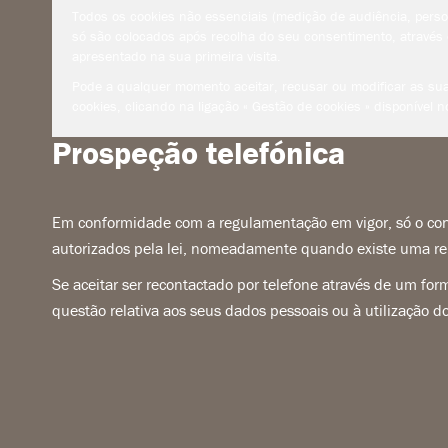
Todos os cookies não essenciais (medição de audiência, person
só são colocados após recolha do seu consentimento, através 
apresentado na sua primeira visita.
Pode a qualquer momento aceitar, recusar ou modificar as sua
cookies, clicando na ligação « Gestão de cookies » disponível no
Prospeção telefónica
Em conformidade com a regulamentação em vigor, só o cont
autorizados pela lei, nomeadamente quando existe uma rel
Se aceitar ser recontactado por telefone através de um for
questão relativa aos seus dados pessoais ou à utilização 